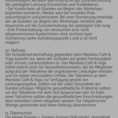
Klassenbeginn verfallen alle Ansprüche auf Zurückerstattung
der getätigten Leistung (Einzelticket und Punktekarte).
• Der Kunde kann 48 Stunden vor Beginn des Workshops
kostenfrei stornieren. Hierbei wird der bezahlte Preis
vollumfänglich zurückerstattet. Bei einer Stornierung innerhalb
der 48 Stunden vor Beginn des Workshops verfallen alle
Ansprüche auf die Zurückerstattung der getätigten Zah-lung.
• Eine Preiserstattung von versäumten bzw. nicht
teilgenommenen Kursterminen ohne rechtzei-tiger
Stornierung (siehe Aufzählungspunkt 1 und 2) ist nicht
möglich.
10. Haftung
Die Schadensersatzhaftung gegenüber dem Mandala Café &
Yoga besteht nur, wenn der Schaden auf grobe Fahrlässigkeit
oder Vorsatz zurückzuführen ist. Das Mandala Café & Yoga
haftet jedoch nicht für Gesundheitsschäden, die die Mitglieder
aufgrund der Teilnahme der angebotenen Leistungen erleiden
und für selbst verschuldete Unfälle. Die Teilnahme an dem
Mandala Café & Yoga zur Verfügung gestell-ten
Leistungsangebot, sollten nur bei voller Gesundheit der
Kunden erfolgen. Mögliche gesundheitliche Probleme sollten
vor der Teilnahme mit dem Arzt besprochen sein. Im Falle
einer Teilnahme sollten die gesundheitlichen Einschränkungen
dem leitenden Lehrer mitgeteilt werden. Für mitgebrachte
Wertge-genstände wird keine Haftung übernommen.
11. Datenschutz
Die Aimée Speiser u. Daniela Speiser GbR erhebt, übermittelt,