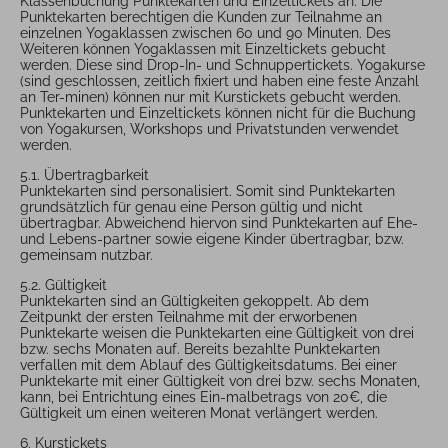
Klassenbuchung Punktekarten und Einzeltickets an. Die
Punktekarten berechtigen die Kunden zur Teilnahme an
einzelnen Yogaklassen zwischen 60 und 90 Minuten. Des
Weiteren können Yogaklassen mit Einzeltickets gebucht
werden. Diese sind Drop-In- und Schnuppertickets. Yogakurse
(sind geschlossen, zeitlich fixiert und haben eine feste Anzahl
an Ter-minen) können nur mit Kurstickets gebucht werden.
Punktekarten und Einzeltickets können nicht für die Buchung
von Yogakursen, Workshops und Privatstunden verwendet
werden.
5.1. Übertragbarkeit
Punktekarten sind personalisiert. Somit sind Punktekarten
grundsätzlich für genau eine Person gültig und nicht
übertragbar. Abweichend hiervon sind Punktekarten auf Ehe-
und Lebens-partner sowie eigene Kinder übertragbar, bzw.
gemeinsam nutzbar.
5.2. Gültigkeit
Punktekarten sind an Gültigkeiten gekoppelt. Ab dem
Zeitpunkt der ersten Teilnahme mit der erworbenen
Punktekarte weisen die Punktekarten eine Gültigkeit von drei
bzw. sechs Monaten auf. Bereits bezahlte Punktekarten
verfallen mit dem Ablauf des Gültigkeitsdatums. Bei einer
Punktekarte mit einer Gültigkeit von drei bzw. sechs Monaten,
kann, bei Entrichtung eines Ein-malbetrags von 20€, die
Gültigkeit um einen weiteren Monat verlängert werden.
6. Kurstickets