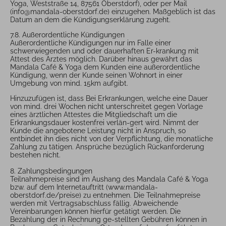
Yoga, Weststraße 14, 87561 Oberstdorf), oder per Mail
(info@mandala-oberstdorf.de) einzugehen. Maßgeblich ist das
Datum an dem die Kündigungserklärung zugeht.
7.8. Außerordentliche Kündigungen
Außerordentliche Kündigungen nur im Falle einer
schwerwiegenden und oder dauerhaften Er-krankung mit
Attest des Arztes möglich. Darüber hinaus gewährt das
Mandala Café & Yoga dem Kunden eine außerordentliche
Kündigung, wenn der Kunde seinen Wohnort in einer
Umgebung von mind. 15km aufgibt.
Hinzuzufügen ist, dass Bei Erkrankungen, welche eine Dauer
von mind. drei Wochen nicht unterschreitet gegen Vorlage
eines ärztlichen Attestes die Mitgliedschaft um die
Erkrankungsdauer kostenfrei verlän-gert wird. Nimmt der
Kunde die angebotene Leistung nicht in Anspruch, so
entbindet ihn dies nicht von der Verpflichtung, die monatliche
Zahlung zu tätigen. Ansprüche bezüglich Rückanforderung
bestehen nicht.
8. Zahlungsbedingungen
Teilnahmepreise sind im Aushang des Mandala Café & Yoga
bzw. auf dem Internetauftritt (www.mandala-
oberstdorf.de/preise) zu entnehmen. Die Teilnahmepreise
werden mit Vertragsabschluss fällig. Abweichende
Vereinbarungen können hierfür getätigt werden. Die
Bezahlung der in Rechnung ge-stellten Gebühren können in