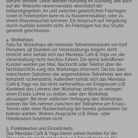
berührt werden. Diese werden frühzeitig im Aushang, wie auch
auf der Webseite (www.mandala-oberstdorf.de)
bekanntgegeben. An und zwischen gesetzlichen Feiertagen
sowie in Ferienzeiten kann es zu Klassenreduktion, oder zu
einem Klassenausfall kommen. Ein Anspruch auf Vergütung
durch Ausfälle besteht nicht. An Feiertagen hat das Studio
generell geschlossen.
4. Workshops
Falls für Workshops die minimale Teilnehmeranzahl von fünf
Personen, 48 Stunden vor Veranstaltungs-beginn, nicht
erreicht wird, behält sich das Mandala Café & Yoga vor, die
Veranstaltung nicht durchzu-führen. Die damit betroffenen
Kunden werden per Mail, Nachricht oder Telefon über die
Nichtdurchfüh-rung des Workshops informiert. Die bis dato
entrichteten Gebühren der angemeldeten Teilnehmer wer-den
komplett rückerstattet. Außerdem behält sich das Mandala
Café & Yoga vor, bei nicht vorhersehba-ren Ereignissen (z.B.
Krankheit des Lehrers) den Workshop zeitlich zu verlegen,
einen Ersatz-Lehrer zu stellen, oder den Workshop
abzusagen. Bei einer zeitlichen Verlegung des Workshops
können die Teil-nehmer zwischen der Teilnahme am Ersatz-
Termin oder einer Rückerstattung der bereits geleisteten Ge-
bühren wählen. Weitere Ansprüche (z.B. Reise- oder
Hotelkosten) bestehen nicht.
5. Punktekarten und Einzeltickets
Das Mandala Café & Yoga bietet seinen Kunden für die