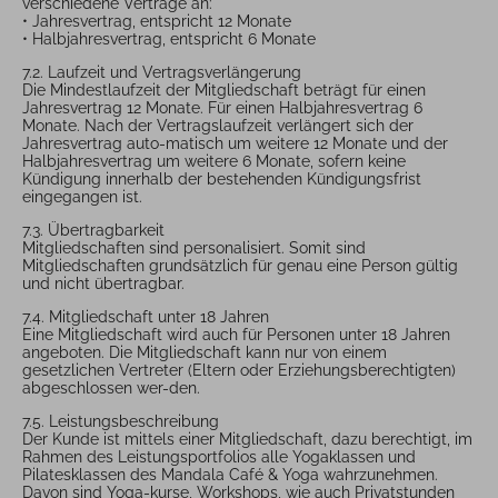
verschiedene Verträge an:
• Jahresvertrag, entspricht 12 Monate
• Halbjahresvertrag, entspricht 6 Monate
7.2. Laufzeit und Vertragsverlängerung
Die Mindestlaufzeit der Mitgliedschaft beträgt für einen
Jahresvertrag 12 Monate. Für einen Halbjahresvertrag 6
Monate. Nach der Vertragslaufzeit verlängert sich der
Jahresvertrag auto-matisch um weitere 12 Monate und der
Halbjahresvertrag um weitere 6 Monate, sofern keine
Kündigung innerhalb der bestehenden Kündigungsfrist
eingegangen ist.
7.3. Übertragbarkeit
Mitgliedschaften sind personalisiert. Somit sind
Mitgliedschaften grundsätzlich für genau eine Person gültig
und nicht übertragbar.
7.4. Mitgliedschaft unter 18 Jahren
Eine Mitgliedschaft wird auch für Personen unter 18 Jahren
angeboten. Die Mitgliedschaft kann nur von einem
gesetzlichen Vertreter (Eltern oder Erziehungsberechtigten)
abgeschlossen wer-den.
7.5. Leistungsbeschreibung
Der Kunde ist mittels einer Mitgliedschaft, dazu berechtigt, im
Rahmen des Leistungsportfolios alle Yogaklassen und
Pilatesklassen des Mandala Café & Yoga wahrzunehmen.
Davon sind Yoga-kurse, Workshops, wie auch Privatstunden