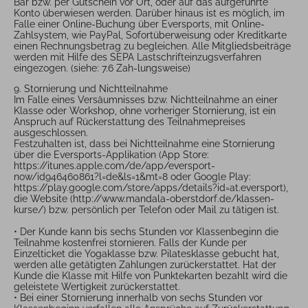
Bar bzw. per Gutschein vor Ort, oder auf das aufgeführte
Konto überwiesen werden. Darüber hinaus ist es möglich, im
Falle einer Online-Buchung über Eversports, mit Online-
Zahlsystem, wie PayPal, Sofortüberweisung oder Kreditkarte
einen Rechnungsbetrag zu begleichen. Alle Mitgliedsbeiträge
werden mit Hilfe des SEPA Lastschrifteinzugsverfahren
eingezogen. (siehe: 7.6 Zah-lungsweise)
9. Stornierung und Nichtteilnahme
Im Falle eines Versäumnisses bzw. Nichtteilnahme an einer
Klasse oder Workshop, ohne vorheriger Stornierung, ist ein
Anspruch auf Rückerstattung des Teilnahmepreises
ausgeschlossen.
Festzuhalten ist, dass bei Nichtteilnahme eine Stornierung
über die Eversports-Applikation (App Store:
https://itunes.apple.com/de/app/eversport-
now/id946460861?l=de&ls=1&mt=8 oder Google Play:
https://play.google.com/store/apps/details?id=at.eversport),
die Website (http://www.mandala-oberstdorf.de/klassen-
kurse/) bzw. persönlich per Telefon oder Mail zu tätigen ist.
• Der Kunde kann bis sechs Stunden vor Klassenbeginn die
Teilnahme kostenfrei stornieren. Falls der Kunde per
Einzelticket die Yogaklasse bzw. Pilatesklasse gebucht hat,
werden alle getätigten Zahlungen zurückerstattet. Hat der
Kunde die Klasse mit Hilfe von Punktekarten bezahlt wird die
geleistete Wertigkeit zurückerstattet.
• Bei einer Stornierung innerhalb von sechs Stunden vor