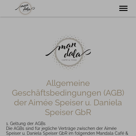
Aktuelles
Yoga
Café
Ätherische Öle
Kontakt
Tel.
08322 183 96 62
Allgemeine
Geschäftsbedingungen (AGB)
der Aimée Speiser u. Daniela
Speiser GbR
1. Geltung der AGBs
Die AGBs sind für jegliche Verträge zwischen der Aimée
Speiser u. Daniela Speiser GbR im folgenden Mandala Café &