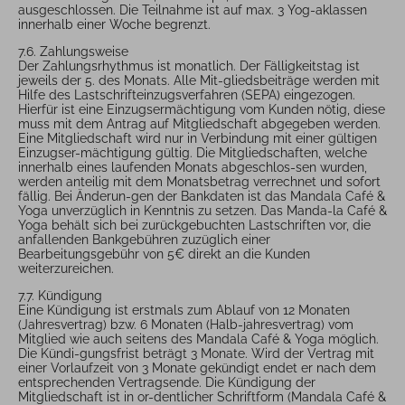
ausgeschlossen. Die Teilnahme ist auf max. 3 Yog-aklassen
innerhalb einer Woche begrenzt.
7.6. Zahlungsweise
Der Zahlungsrhythmus ist monatlich. Der Fälligkeitstag ist
jeweils der 5. des Monats. Alle Mit-gliedsbeiträge werden mit
Hilfe des Lastschrifteinzugsverfahren (SEPA) eingezogen.
Hierfür ist eine Einzugsermächtigung vom Kunden nötig, diese
muss mit dem Antrag auf Mitgliedschaft abgegeben werden.
Eine Mitgliedschaft wird nur in Verbindung mit einer gültigen
Einzugser-mächtigung gültig. Die Mitgliedschaften, welche
innerhalb eines laufenden Monats abgeschlos-sen wurden,
werden anteilig mit dem Monatsbetrag verrechnet und sofort
fällig. Bei Änderun-gen der Bankdaten ist das Mandala Café &
Yoga unverzüglich in Kenntnis zu setzen. Das Manda-la Café &
Yoga behält sich bei zurückgebuchten Lastschriften vor, die
anfallenden Bankgebühren zuzüglich einer
Bearbeitungsgebühr von 5€ direkt an die Kunden
weiterzureichen.
7.7. Kündigung
Eine Kündigung ist erstmals zum Ablauf von 12 Monaten
(Jahresvertrag) bzw. 6 Monaten (Halb-jahresvertrag) vom
Mitglied wie auch seitens des Mandala Café & Yoga möglich.
Die Kündi-gungsfrist beträgt 3 Monate. Wird der Vertrag mit
einer Vorlaufzeit von 3 Monate gekündigt endet er nach dem
entsprechenden Vertragsende. Die Kündigung der
Mitgliedschaft ist in or-dentlicher Schriftform (Mandala Café &