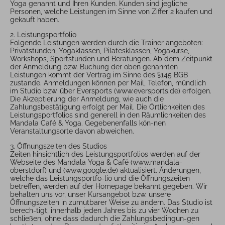
Yoga genannt und Ihren Kunden. Kunden sind jegliche
Personen, welche Leistungen im Sinne von Ziffer 2 kaufen und
gekauft haben.
2. Leistungsportfolio
Folgende Leistungen werden durch die Trainer angeboten:
Privatstunden, Yogaklassen, Pilatesklassen, Yogakurse,
Workshops, Sportstunden und Beratungen. Ab dem Zeitpunkt
der Anmeldung bzw. Buchung der oben genannten
Leistungen kommt der Vertrag im Sinne des §145 BGB
zustande. Anmeldungen können per Mail, Telefon, mündlich
im Studio bzw. über Eversports (www.eversports.de) erfolgen.
Die Akzeptierung der Anmeldung, wie auch die
Zahlungsbestätigung erfolgt per Mail. Die Örtlichkeiten des
Leistungsportfolios sind generell in den Räumlichkeiten des
Mandala Café & Yoga. Gegebenenfalls kön-nen
Veranstaltungsorte davon abweichen.
3. Öffnungszeiten des Studios
Zeiten hinsichtlich des Leistungsportfolios werden auf der
Webseite des Mandala Yoga & Café (www.mandala-
oberstdorf) und (www.google.de) aktualisiert. Änderungen,
welche das Leistungsportfo-lio und die Öffnungszeiten
betreffen, werden auf der Homepage bekannt gegeben. Wir
behalten uns vor, unser Kursangebot bzw. unsere
Öffnungszeiten in zumutbarer Weise zu ändern. Das Studio ist
berech-tigt, innerhalb jeden Jahres bis zu vier Wochen zu
schließen, ohne dass dadurch die Zahlungsbedingun-gen