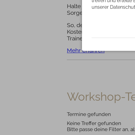
treffen und erteilte
Halte Inne und spüre die
unserer Datenschut
Sorgen in eine Klangschal
So, der 15.12.2019 von 20:
Kosten: 25€
Trainer: Joachim Weiler
Mehr erfahren
Workshop-T
Termine gefunden
Keine Treffer gefunden
Bitte passe deine Filter an, 