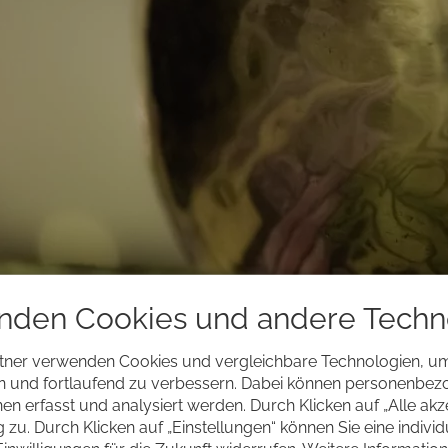
nden Cookies und andere Techn
tner verwenden Cookies und vergleichbare Technologien, u
en und fortlaufend zu verbessern. Dabei können personenbe
nd es sind die leisen Klänge, die jetzt zu dir ge
n erfasst und analysiert werden. Durch Klicken auf „Alle ak
zu. Durch Klicken auf „Einstellungen“ können Sie eine indivi