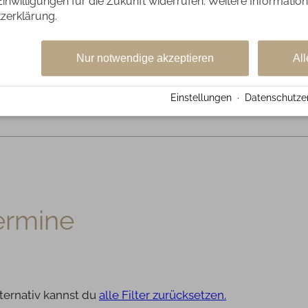
 Einwilligungen für die Zukunft widerrufen. Weitere Information
 Harmonie durch Klang und Schwingung im Raum. Le
zerklärung.
e gefüllt mit Freude und tauch in eine tiefe Entspa
00 - 21:00 Uhr
Nur notwendige akzeptieren
All
Einstellungen
·
Datenschutze
ermine
alternativ kannst du
alle Filter zurücksetzen.