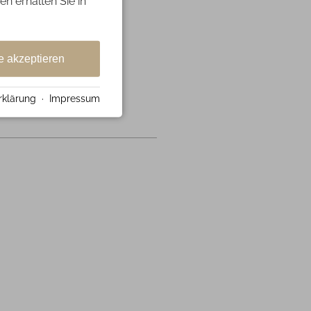
en erhalten Sie in
g all deine
nnung ab.
e akzeptieren
rklärung
·
Impressum