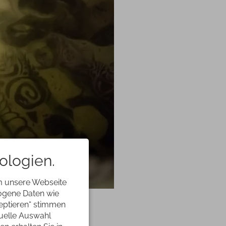
ologien.
m unsere Webseite
zogene Daten wie
langen und dich
zeptieren“ stimmen
duelle Auswahl